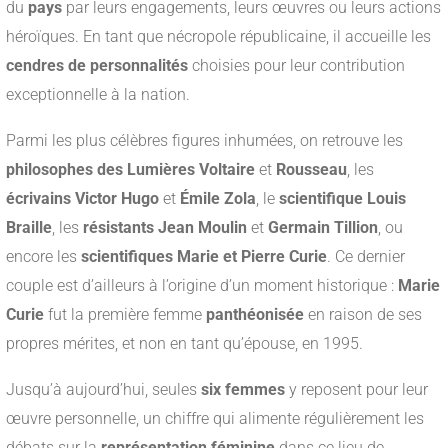
du
pays
par leurs engagements, leurs œuvres ou leurs actions
héroïques. En tant que nécropole républicaine, il accueille les
cendres de personnalités
choisies pour leur contribution
exceptionnelle à la nation.
Parmi les plus célèbres figures inhumées, on retrouve les
philosophes des Lumières
Voltaire
et
Rousseau
, les
écrivains
Victor Hugo
et
Émile Zola
, le
scientifique
Louis
Braille
, les
résistants
Jean Moulin
et
Germain Tillion
, ou
encore les
scientifiques
Marie et Pierre Curie
. Ce dernier
couple est d’ailleurs à l’origine d’un moment historique :
Marie
Curie
fut la première femme
panthéonisée
en raison de ses
propres mérites, et non en tant qu’épouse, en 1995.
Jusqu’à aujourd’hui, seules
six femmes
y reposent pour leur
œuvre personnelle, un chiffre qui alimente régulièrement les
débats sur la
représentation féminine
dans ce lieu de