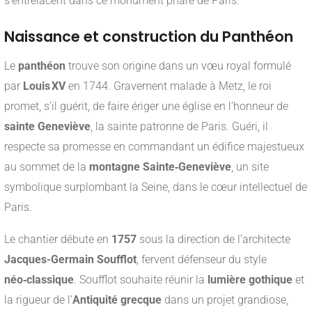
s’entrelacent dans ce monument phare de Paris.
Naissance et construction du Panthéon
Le
panthéon
trouve son origine dans un vœu royal formulé
par
Louis XV
en 1744. Gravement malade à Metz, le roi
promet, s’il guérit, de faire ériger une église en l’honneur de
sainte Geneviève
, la sainte patronne de Paris. Guéri, il
respecte sa promesse en commandant un édifice majestueux
au sommet de la
montagne Sainte‑Geneviève
, un site
symbolique surplombant la Seine, dans le cœur intellectuel de
Paris.
Le chantier débute en
1757
sous la direction de l’architecte
Jacques-Germain Soufflot
, fervent défenseur du style
néo‑classique
. Soufflot souhaite réunir la
lumière gothique
et
la rigueur de l’
Antiquité grecque
dans un projet grandiose,