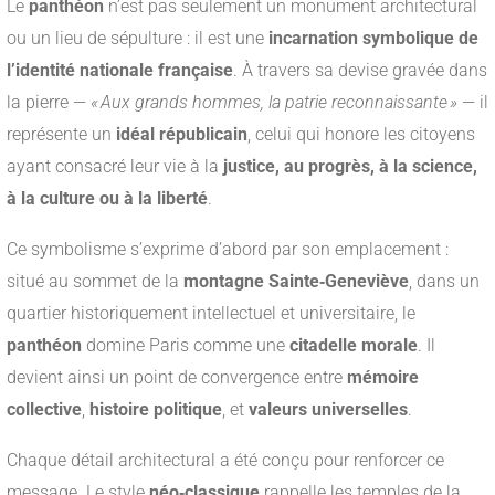
Le
panthéon
n’est pas seulement un monument architectural
ou un lieu de sépulture : il est une
incarnation symbolique de
l’identité nationale française
. À travers sa devise gravée dans
la pierre —
« Aux grands hommes, la patrie reconnaissante »
— il
représente un
idéal républicain
, celui qui honore les citoyens
ayant consacré leur vie à la
justice, au progrès, à la science,
à la culture ou à la liberté
.
Ce symbolisme s’exprime d’abord par son emplacement :
situé au sommet de la
montagne Sainte‑Geneviève
, dans un
quartier historiquement intellectuel et universitaire, le
panthéon
domine Paris comme une
citadelle morale
. Il
devient ainsi un point de convergence entre
mémoire
collective
,
histoire politique
, et
valeurs universelles
.
Chaque détail architectural a été conçu pour renforcer ce
message. Le style
néo‑classique
rappelle les temples de la