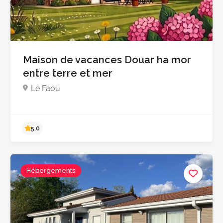
Maison de vacances Douar ha mor
entre terre et mer
Pas encore d'avis
Le Faou
Hébergements