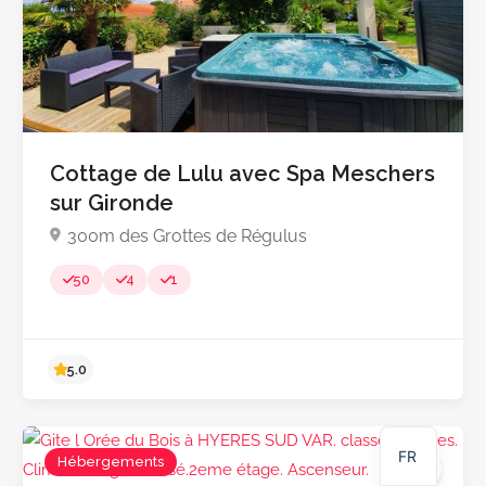
Cottage de Lulu avec Spa Meschers
sur Gironde
300m des Grottes de Régulus
Pas encore d'avis
50
4
1
NL
DE
EN
FR
Hébergements