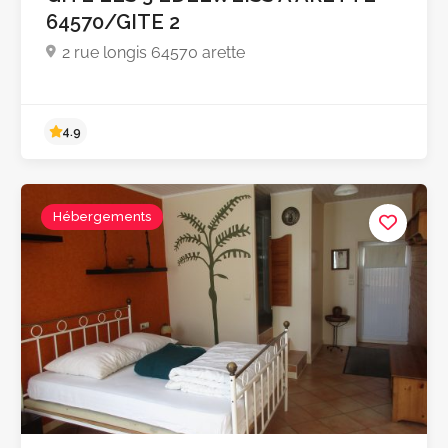
64570/GITE 2
2 rue longis 64570 arette
Hébergements
4.9