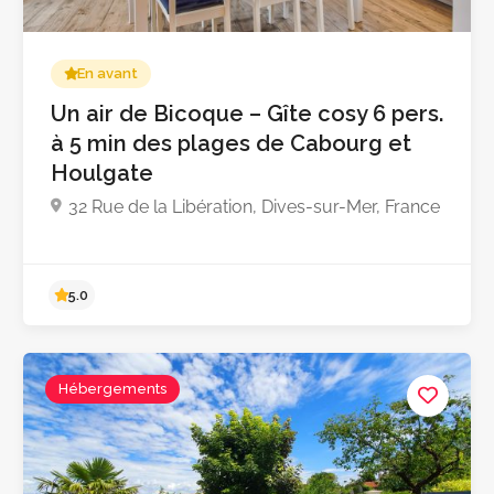
En avant
Un air de Bicoque – Gîte cosy 6 pers.
à 5 min des plages de Cabourg et
Pas encore d'avis
Houlgate
32 Rue de la Libération, Dives-sur-Mer, France
Hébergements