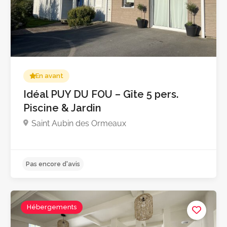
En avant
Idéal PUY DU FOU – Gîte 5 pers.
Piscine & Jardin
5.0
Saint Aubin des Ormeaux
Hébergements