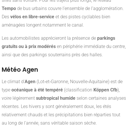
sites sans voiture. Pour les trajets plus longs, le réseau
Tempo
de bus urbains couvre l’ensemble de l’agglomération.
Des
vélos en libre-service
et des pistes cyclables bien
aménagées longent notamment le canal.
Les automobilistes apprécieront la présence de
parkings
gratuits ou à prix modérés
en périphérie immédiate du centre,
ainsi que des parkings souterrains près des halles.
Météo Agen
Le climat d’
Agen
(Lot‑et‑Garonne, Nouvelle‑Aquitaine) est de
type
océanique à été tempéré
(classification
Köppen Cfb
),
voire légèrement
subtropical humide
selon certaines analyses
récentes. Les hivers y sont généralement doux, les étés
relativement chauds et les précipitations bien réparties tout
au long de l’année, sans véritable saison sèche
.