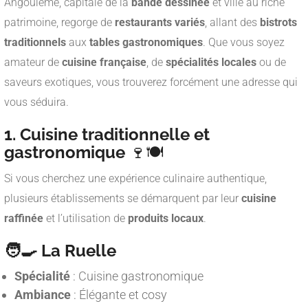
Angoulême, capitale de la
bande dessinée
et ville au riche
patrimoine, regorge de
restaurants variés
, allant des
bistrots
traditionnels
aux
tables gastronomiques
. Que vous soyez
amateur de
cuisine française
, de
spécialités locales
ou de
saveurs exotiques, vous trouverez forcément une adresse qui
vous séduira.
1. Cuisine traditionnelle et
gastronomique
🍷🍽️
Si vous cherchez une expérience culinaire authentique,
plusieurs établissements se démarquent par leur
cuisine
raffinée
et l’utilisation de
produits locaux
.
🧑‍🍳 La Ruelle
Spécialité
: Cuisine gastronomique
Ambiance
: Élégante et cosy