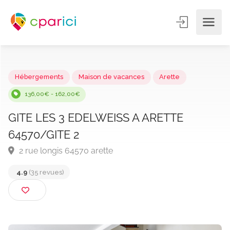
Hébergements
Maison de vacances
Arette
136,00€ - 162,00€
GITE LES 3 EDELWEISS A ARETTE
64570/GITE 2
2 rue longis 64570 arette
4.9
(35 revues)