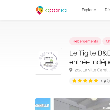
Explorer
Dé
Hébergements
Ch
Le Tigîte B&
entrée indép
205 La ville Garel,
4.9
(3