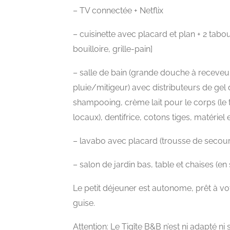
– TV connectée + Netflix
– cuisinette avec placard et plan + 2 tabou
bouilloire, grille-pain]
– salle de bain (grande douche à receveur
pluie/mitigeur) avec distributeurs de gel
shampooing, crème lait pour le corps (le
locaux), dentifrice, cotons tiges, matériel 
– lavabo avec placard (trousse de secou
– salon de jardin bas, table et chaises (en 
Le petit déjeuner est autonome, prêt à vot
guise.
Attention: Le Tigîte B&B n’est ni adapté ni