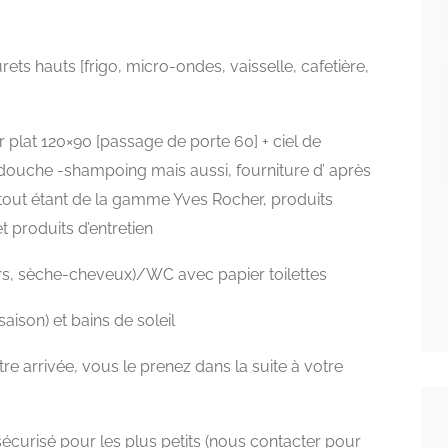
rets hauts [frigo, micro-ondes, vaisselle, cafetière,
 plat 120×90 [passage de porte 60] + ciel de
 douche -shampoing mais aussi, fourniture d’ après
 tout étant de la gamme Yves Rocher, produits
et produits d’entretien
rs, sèche-cheveux)/WC avec papier toilettes
saison) et bains de soleil
re arrivée, vous le prenez dans la suite à votre
 sécurisé pour les plus petits (nous contacter pour