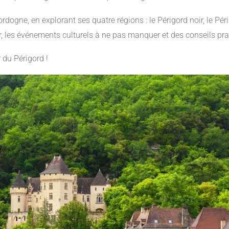
ogne, en explorant ses quatre régions : le Périgord noir, le Périg
er, les événements culturels à ne pas manquer et des conseils prat
du Périgord !