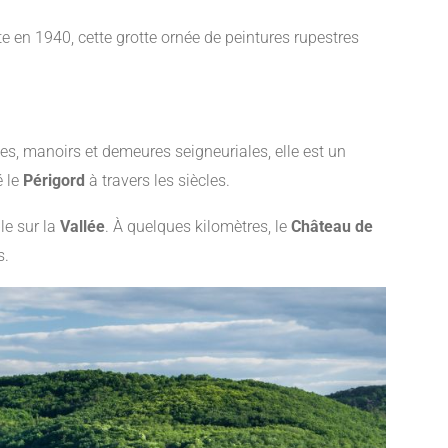
te en 1940, cette grotte ornée de peintures rupestres
es, manoirs et demeures seigneuriales, elle est un
é le
Périgord
à travers les siècles.
le sur la
Vallée
. À quelques kilomètres, le
Château de
s.