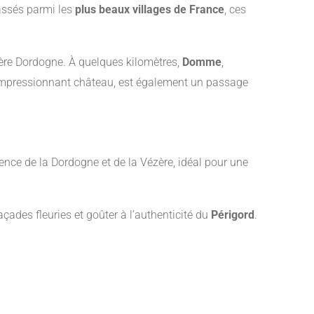
lassés parmi les
plus beaux villages de France
, ces
.
vière Dordogne. À quelques kilomètres,
Domme
,
impressionnant château, est également un passage
luence de la Dordogne et de la Vézère, idéal pour une
açades fleuries et goûter à l’authenticité du
Périgord
.