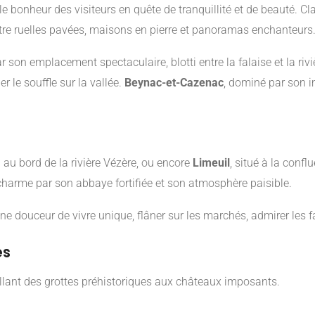
le bonheur des visiteurs en quête de tranquillité et de beauté. C
re ruelles pavées, maisons en pierre et panoramas enchanteurs
r son emplacement spectaculaire, blotti entre la falaise et la ri
 le souffle sur la vallée.
Beynac-et-Cazenac
, dominé par son 
ou au bord de la rivière Vézère, ou encore
Limeuil
, situé à la conf
harme par son abbaye fortifiée et son atmosphère paisible.
une douceur de vivre unique, flâner sur les marchés, admirer les f
es
allant des grottes préhistoriques aux châteaux imposants.