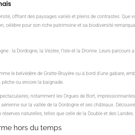
nais
ité, offrant des paysages variés et pleins de contrastes. Que votr
on, célèbre pour son riche patrimoine et sa biodiversité remarqua
gne : la Dordogne, la Vézère, l’Isle et la Dronne. Leurs parcours 
me le belvédère de Gratte-Bruyère ou à bord d’une gabare, embar
 la pêche ou encore la baignade.
 spectaculaires, notamment les Orgues de Bort, impressionnante
érienne sur la vallée de la Dordogne et ses châteaux. Découvrez l
réserves naturelles, telles que celle de la Double et des Landes.
arme hors du temps