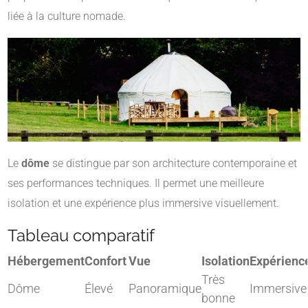
liée à la culture nomade.
Le
dôme
se distingue par son architecture contemporaine et
ses performances techniques. Il permet une meilleure
isolation et une expérience plus immersive visuellement.
Tableau comparatif
Hébergement
Confort
Vue
Isolation
Expérienc
Très
Dôme
Élevé
Panoramique
Immersive
bonne