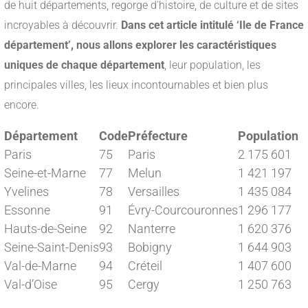
de huit départements, regorge d’histoire, de culture et de sites
incroyables à découvrir.
Dans cet article intitulé ‘Ile de France
département’, nous allons explorer les caractéristiques
uniques de chaque département
, leur population, les
principales villes, les lieux incontournables et bien plus
encore.
Département
Code
Préfecture
Population
Paris
75
Paris
2 175 601
Seine-et-Marne
77
Melun
1 421 197
Yvelines
78
Versailles
1 435 084
Essonne
91
Évry-Courcouronnes
1 296 177
Hauts-de-Seine
92
Nanterre
1 620 376
Seine-Saint-Denis
93
Bobigny
1 644 903
Val-de-Marne
94
Créteil
1 407 600
Val-d’Oise
95
Cergy
1 250 763