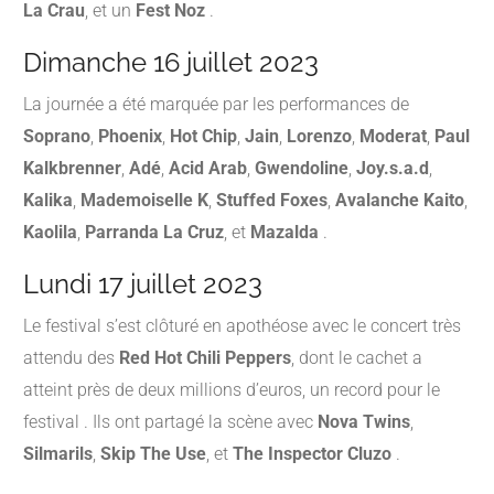
La Crau
, et un
Fest Noz
.​
Dimanche 16 juillet 2023
La journée a été marquée par les performances de
Soprano
,
Phoenix
,
Hot Chip
,
Jain
,
Lorenzo
,
Moderat
,
Paul
Kalkbrenner
,
Adé
,
Acid Arab
,
Gwendoline
,
Joy.s.a.d
,
Kalika
,
Mademoiselle K
,
Stuffed Foxes
,
Avalanche Kaito
,
Kaolila
,
Parranda La Cruz
, et
Mazalda
.​
Lundi 17 juillet 2023
Le festival s’est clôturé en apothéose avec le concert très
attendu des
Red Hot Chili Peppers
, dont le cachet a
atteint près de deux millions d’euros, un record pour le
festival
.
Ils ont partagé la scène avec
Nova Twins
,
Silmarils
,
Skip The Use
, et
The Inspector Cluzo
.​