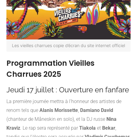
Les vieilles charrues copie d’écran du site internet officiel
Programmation Vieilles
Charrues 2025
Jeudi 17 juillet : Ouverture en fanfare
La première journée mettra à l’honneur des artistes de
renom tels que
Alanis Morissette
,
Damiano David
(chanteur de Måneskin en solo), et la DJ russe
Nina
Kraviz
.
Le rap sera représenté par
Tiakola
et
Bekar
,
tandis que l’électro sera assurée par
Vladimir Cauchemar