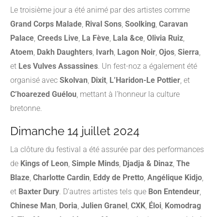
Le troisième jour a été animé par des artistes comme
Grand Corps Malade
,
Rival Sons
,
Soolking
,
Caravan
Palace
,
Creeds Live
,
La Fève
,
Lala &ce
,
Olivia Ruiz
,
Atoem
,
Dakh Daughters
,
Ivarh
,
Lagon Noir
,
Ojos
,
Sierra
,
et
Les Vulves Assassines
.
Un fest-noz a également été
organisé avec
Skolvan
,
Dixit
,
L’Haridon-Le Pottier
, et
C’hoarezed Guélou
, mettant à l’honneur la culture
bretonne.
Dimanche 14 juillet 2024
La clôture du festival a été assurée par des performances
de
Kings of Leon
,
Simple Minds
,
Djadja & Dinaz
,
The
Blaze
,
Charlotte Cardin
,
Eddy de Pretto
,
Angélique Kidjo
,
et
Baxter Dury
.
D’autres artistes tels que
Bon Entendeur
,
Chinese Man
,
Doria
,
Julien Granel
,
CXK
,
Éloi
,
Komodrag