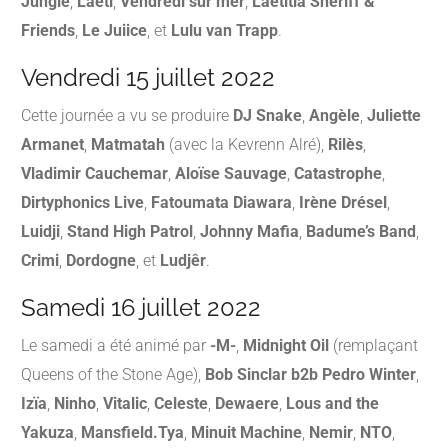
Jungle
,
Laeti
,
Vendredi sur mer
,
Laetitia Shériff &
Friends
,
Le Juiice
, et
Lulu van Trapp
.
​
Vendredi 15 juillet 2022
Cette journée a vu se produire
DJ Snake
,
Angèle
,
Juliette
Armanet
,
Matmatah
(avec la Kevrenn Alré),
Rilès
,
Vladimir Cauchemar
,
Aloïse Sauvage
,
Catastrophe
,
Dirtyphonics Live
,
Fatoumata Diawara
,
Irène Drésel
,
Luidji
,
Stand High Patrol
,
Johnny Mafia
,
Badume’s Band
,
Crimi
,
Dordogne
, et
Ludjêr
.
Samedi 16 juillet 2022
Le samedi a été animé par
-M-
,
Midnight Oil
(remplaçant
Queens of the Stone Age),
Bob Sinclar b2b Pedro Winter
,
Izïa
,
Ninho
,
Vitalic
,
Celeste
,
Dewaere
,
Lous and the
Yakuza
,
Mansfield.Tya
,
Minuit Machine
,
Nemir
,
NTO
,