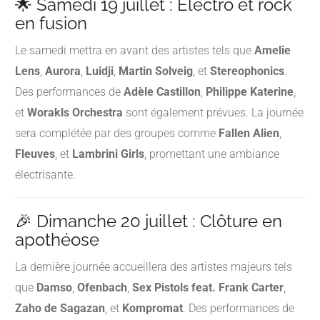
🌟 Samedi 19 juillet : Électro et rock
en fusion
Le samedi mettra en avant des artistes tels que
Amelie
Lens
,
Aurora
,
Luidji
,
Martin Solveig
, et
Stereophonics
.
Des performances de
Adèle Castillon
,
Philippe Katerine
,
et
Worakls Orchestra
sont également prévues.
La journée
sera complétée par des groupes comme
Fallen Alien
,
Fleuves
, et
Lambrini Girls
, promettant une ambiance
électrisante.
​
🎉 Dimanche 20 juillet : Clôture en
apothéose
La dernière journée accueillera des artistes majeurs tels
que
Damso
,
Ofenbach
,
Sex Pistols feat. Frank Carter
,
Zaho de Sagazan
, et
Kompromat
.
Des performances de