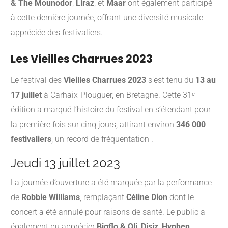
& The Mounodor
,
Liraz
, et
Maar
ont également participé
à cette dernière journée, offrant une diversité musicale
appréciée des festivaliers.
Les Vieilles Charrues 2023
Le festival des
Vieilles Charrues 2023
s’est tenu du
13 au
17 juillet
à Carhaix-Plouguer, en Bretagne.
Cette 31ᵉ
édition a marqué l’histoire du festival en s’étendant pour
la première fois sur cinq jours, attirant environ
346 000
festivaliers
, un record de fréquentation
.
Jeudi 13 juillet 2023
La journée d’ouverture a été marquée par la performance
de
Robbie Williams
, remplaçant
Céline Dion
dont le
concert a été annulé pour raisons de santé.
Le public a
également pu apprécier
Bigflo & Oli
,
Disiz
,
Hyphen