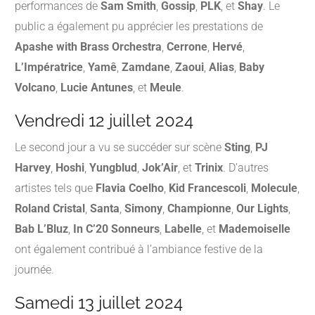
performances de
Sam Smith
,
Gossip
,
PLK
, et
Shay
.
Le
public a également pu apprécier les prestations de
Apashe with Brass Orchestra
,
Cerrone
,
Hervé
,
L’Impératrice
,
Yamê
,
Zamdane
,
Zaoui
,
Alias
,
Baby
Volcano
,
Lucie Antunes
, et
Meule
.
​
Vendredi 12 juillet 2024
Le second jour a vu se succéder sur scène
Sting
,
PJ
Harvey
,
Hoshi
,
Yungblud
,
Jok’Air
, et
Trinix
.
D’autres
artistes tels que
Flavia Coelho
,
Kid Francescoli
,
Molecule
,
Roland Cristal
,
Santa
,
Simony
,
Championne
,
Our Lights
,
Bab L’Bluz
,
In C’20 Sonneurs
,
Labelle
, et
Mademoiselle
ont également contribué à l’ambiance festive de la
journée.
​
Samedi 13 juillet 2024