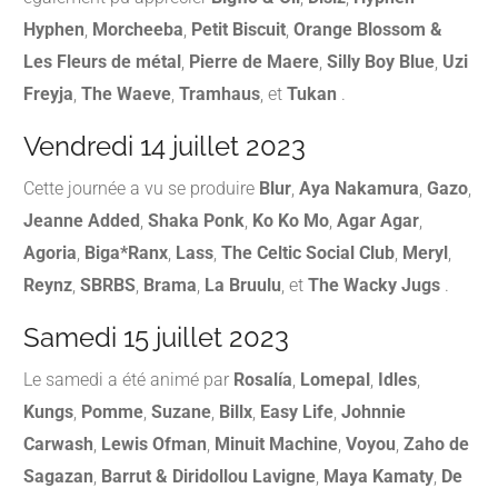
Hyphen
,
Morcheeba
,
Petit Biscuit
,
Orange Blossom &
Les Fleurs de métal
,
Pierre de Maere
,
Silly Boy Blue
,
Uzi
Freyja
,
The Waeve
,
Tramhaus
, et
Tukan
.​
Vendredi 14 juillet 2023
Cette journée a vu se produire
Blur
,
Aya Nakamura
,
Gazo
,
Jeanne Added
,
Shaka Ponk
,
Ko Ko Mo
,
Agar Agar
,
Agoria
,
Biga*Ranx
,
Lass
,
The Celtic Social Club
,
Meryl
,
Reynz
,
SBRBS
,
Brama
,
La Bruulu
, et
The Wacky Jugs
.​
Samedi 15 juillet 2023
Le samedi a été animé par
Rosalía
,
Lomepal
,
Idles
,
Kungs
,
Pomme
,
Suzane
,
Billx
,
Easy Life
,
Johnnie
Carwash
,
Lewis Ofman
,
Minuit Machine
,
Voyou
,
Zaho de
Sagazan
,
Barrut & Diridollou Lavigne
,
Maya Kamaty
,
De