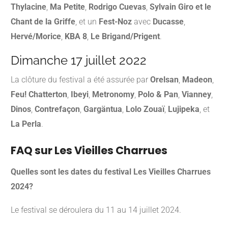
Thylacine
,
Ma Petite
,
Rodrigo Cuevas
,
Sylvain Giro et le
Chant de la Griffe
, et un
Fest-Noz
avec
Ducasse
,
Hervé/Morice
,
KBA 8
,
Le Brigand/Prigent
.
​
Dimanche 17 juillet 2022
La clôture du festival a été assurée par
Orelsan
,
Madeon
,
Feu! Chatterton
,
Ibeyi
,
Metronomy
,
Polo & Pan
,
Vianney
,
Dinos
,
Contrefaçon
,
Gargäntua
,
Lolo Zouaï
,
Lujipeka
, et
La Perla
.
FAQ sur Les Vieilles Charrues
Quelles sont les dates du festival Les Vieilles Charrues
2024?
Le festival se déroulera du 11 au 14 juillet 2024.