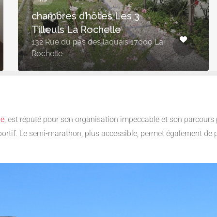
chambres d’hôtes Les 3
Tilleuls La Rochelle
132 Rue du pas des laquais 17000 La
Rochelle
le
, est réputé pour son organisation impeccable et son parcours 
i sportif. Le semi-marathon, plus accessible, permet également de