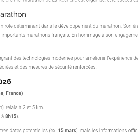
marathon
é un rôle déterminant dans le développement du marathon. Son é
plus importants marathons français. En hommage à son engageme
tégrant des technologies modernes pour améliorer l’expérience d
diées et des mesures de sécurité renforcées.
026
ne, France)
, relais à 2 et 5 km.
m à
8h15
).
res dates potentielles (ex.
15 mars
), mais les informations offi