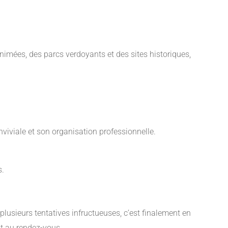
nimées, des parcs verdoyants et des sites historiques,
viviale et son organisation professionnelle.
s.
lusieurs tentatives infructueuses, c’est finalement en
st au rendez-vous.