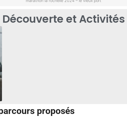
marathon la rochelle 2024 – le vieux port
Découverte et Activités
 parcours proposés