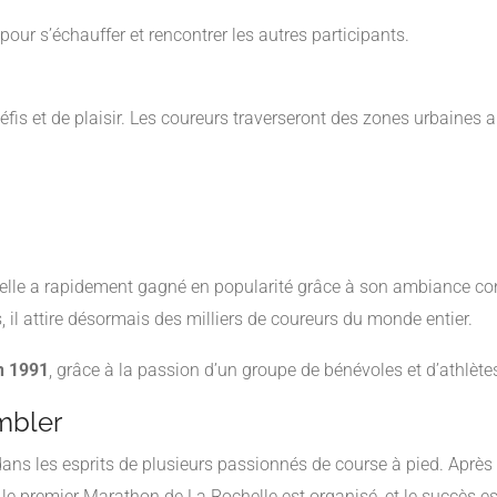
our s’échauffer et rencontrer les autres participants.
is et de plaisir. Les coureurs traverseront des zones urbaines a
helle a rapidement gagné en popularité grâce à son ambiance con
, il attire désormais des milliers de coureurs du monde entier.
en 1991
, grâce à la passion d’un groupe de bénévoles et d’athlète
mbler
ns les esprits de plusieurs passionnés de course à pied. Après p
, le premier Marathon de La Rochelle est organisé, et le succès e