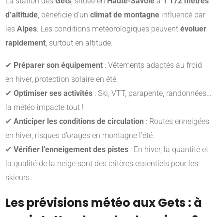
La station des
Gets
, située en
Haute-Savoie
à
1 172 mètres
d’altitude
, bénéficie d’un
climat de montagne
influencé par
les
Alpes
. Les conditions météorologiques peuvent
évoluer
rapidement
, surtout en altitude.
✔
Préparer son équipement
: Vêtements adaptés au froid
en hiver, protection solaire en été.
✔
Optimiser ses activités
: Ski, VTT, parapente, randonnées…
la météo impacte tout !
✔
Anticiper les conditions de circulation
: Routes enneigées
en hiver, risques d’orages en montagne l’été.
✔
Vérifier l’enneigement des pistes
: En hiver, la quantité et
la qualité de la neige sont des critères essentiels pour les
skieurs.
Les prévisions météo aux Gets : à