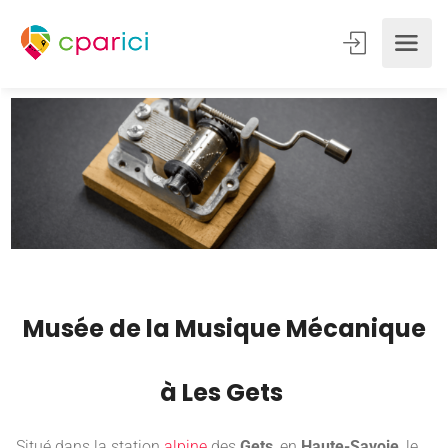
Musée de la Musique Mécanique
à Les Gets
Situé dans la station
alpine
des
Gets
, en
Haute-Savoie
, le