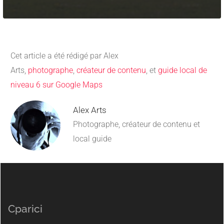
Cet article a été rédigé par Alex
Arts,
photographe
,
créateur de contenu
, et
guide local de
niveau 6 sur Google Maps
Alex Arts
Photographe, créateur de contenu et
local guide
Cparici