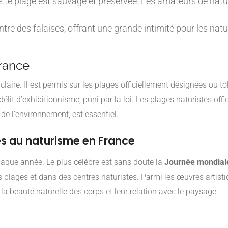
cette plage est sauvage et préservée. Les amateurs de natu
tre des falaises, offrant une grande intimité pour les natu
rance
laire. Il est permis sur les plages officiellement désignées ou to
it d’exhibitionnisme, puni par la loi. Les plages naturistes off
e de l’environnement, est essentiel.
és au naturisme en France
haque année. Le plus célèbre est sans doute la
Journée mondial
lages et dans des centres naturistes. Parmi les œuvres artistiq
la beauté naturelle des corps et leur relation avec le paysage.