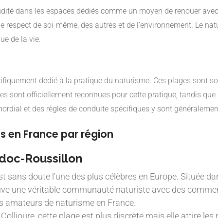
nudité dans les espaces dédiés comme un moyen de renouer avec
e respect de soi-même, des autres et de l’environnement. Le natur
e de la vie.
fiquement dédié à la pratique du naturisme. Ces plages sont sou
ges sont officiellement reconnues pour cette pratique, tandis que
imordial et des règles de conduite spécifiques y sont généralemen
es en France par région
edoc-Roussillon
t sans doute l’une des plus célèbres en Europe. Située dans
 trouve une véritable communauté naturiste avec des comme
les amateurs de naturisme en France.
Collioure, cette plage est plus discrète mais elle attire les