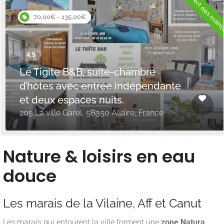
Ouvert dès main
70,00€ - 135,00€
Le Tigîte B&B, suite-chambre
d’hôtes avec entrée indépendante
et deux espaces nuits.
205 La ville Garel, 56350 Allaire, France
Nature & loisirs en eau
douce
Les marais de la Vilaine, Aff et Canut
Les marais qui entourent la ville forment une
zone Natura