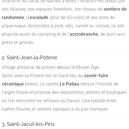
Vilaine et du canal de Nantes à Brest, l’Île‑aux‑Pies séduit par
ses falaises, ses espaces forestiers, son réseau de
sentiers de
randonnée
, d’
escalade
(plus de 60 voies) et ses aires de
pique‑nique. Accessible à pied, vélo, canoë ou voiture, ce site
propose aussi du camping et de l’
accrobranche
, de quoi ravir
petits et grands
.
2. Saint‑Jean‑la‑Poterie
Village artisanal de potiers depuis le Moyen Âge,
Saint‑Jean‑la‑Poterie est un haut lieu du
savoir-faire
céramique
breton. Le centre
Le Patiau
retrace l’histoire de
l’argile locale et propose des expositions, ateliers et boutiques
où l’on rencontre les artisans au travail. Une balade entre
ruelles fleuries et ateliers typiques à ne pas manquer
.
3. Saint‑Jacut‑les‑Pins