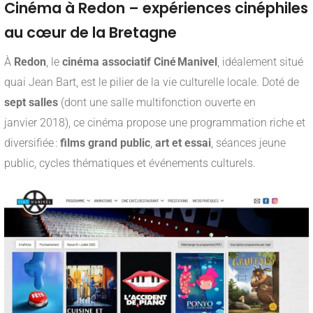
Cinéma à Redon – expériences cinéphiles
au cœur de la Bretagne
À
Redon
, le
cinéma associatif Ciné Manivel
, idéalement situé
quai Jean Bart, est le pilier de la vie culturelle locale. Doté de
sept salles
(dont une salle multifonction ouverte en
janvier 2018), ce cinéma propose une programmation riche et
diversifiée :
films grand public
,
art et essai
, séances jeune
public, cycles thématiques et événements culturels
.