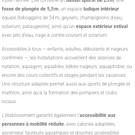
toute l’année. Elle combine un
bassin sportif de 25 m
, une
fosse de plongée de 5,5 m
, un espace
ludique intérieur
équipé (toboggans de 54 m, geysers, champignons d’eau,
solarium, pataugeoire), ainsi qu’un
espace extérieur estival
avec jets d’eau, nage à contre-courant et solarium
.
Accessibles à tous — enfants, adultes, débutants et nageurs
confirmés —, les installations accueillent des séances de
natation, aquagym, aquabike, bébés-nageurs, aquaphobie, ou
encore des cours collectifs et stages pendant les vacances
.
Une structure adaptée permet aussi aux sports de plongée et
triathlon, ainsi qu’à la formation des pompiers et clubs
locaux
.
L’établissement garantit également l’
accessibilité aux
personnes à mobilité réduite
, avec cabines adaptées,
ascenseur, fauteuils aquatiques et douches accessibles
.