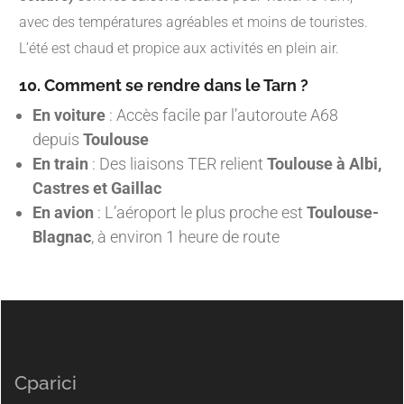
avec des températures agréables et moins de touristes.
L’été est chaud et propice aux activités en plein air.
10. Comment se rendre dans le Tarn ?
En voiture
: Accès facile par l’autoroute A68
depuis
Toulouse
En train
: Des liaisons TER relient
Toulouse à Albi,
Castres et Gaillac
En avion
: L’aéroport le plus proche est
Toulouse-
Blagnac
, à environ 1 heure de route
Cparici