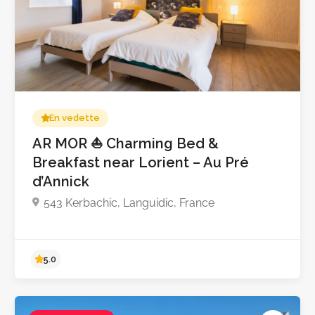
En vedette
AR MOR ⛵ Charming Bed &
Breakfast near Lorient – Au Pré
d’Annick
Pas encore d'avis
543 Kerbachic, Languidic, France