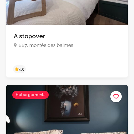
5.0
A stopover
667, montée des balmes
Hébergements