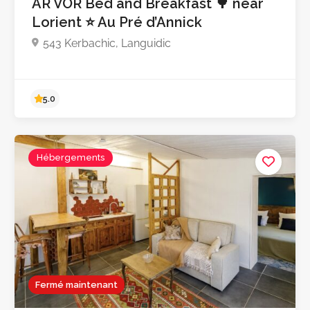
AR VOR Bed and Breakfast 🌳 near
Lorient ⭐ Au Pré d’Annick
543 Kerbachic, Languidic
Hébergements
4.4
Fermé maintenant