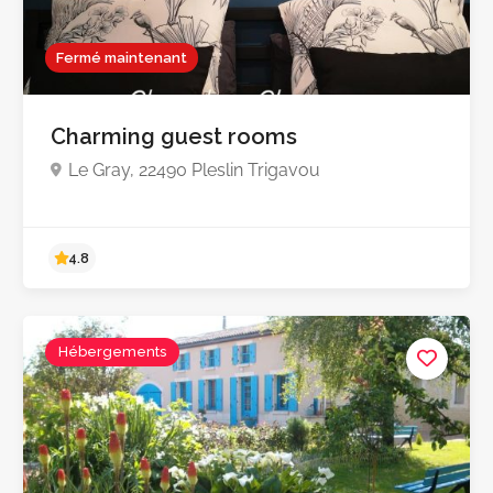
Fermé maintenant
Charming guest rooms
Le Gray, 22490 Pleslin Trigavou
5.0
Hébergements