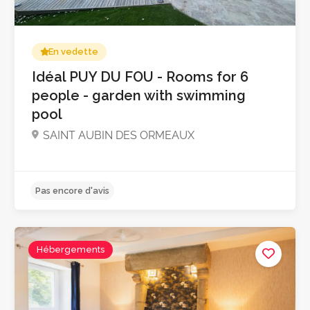
En vedette
4.9
Idéal PUY DU FOU - Rooms for 6
people - garden with swimming
pool
SAINT AUBIN DES ORMEAUX
Hébergements