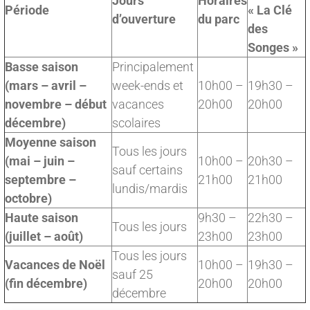
Jours
Horaires
Période
« La Clé
d’ouverture
du parc
des
Songes »
Basse saison
Principalement
(mars – avril –
week-ends et
10h00 –
19h30 –
novembre – début
vacances
20h00
20h00
décembre)
scolaires
Moyenne saison
Tous les jours
(mai – juin –
10h00 –
20h30 –
sauf certains
septembre –
21h00
21h00
lundis/mardis
octobre)
Haute saison
9h30 –
22h30 –
Tous les jours
(juillet – août)
23h00
23h00
Tous les jours
Vacances de Noël
10h00 –
19h30 –
sauf 25
(fin décembre)
20h00
20h00
décembre