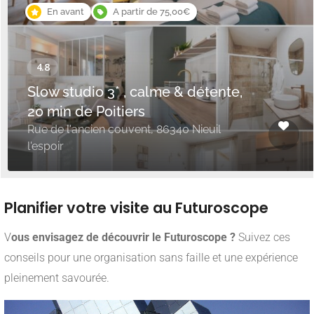
En avant
A partir de 75,00€
Slow studio 3* , calme & détente,
20 min de Poitiers
Rue de l'ancien couvent, 86340 Nieuil
l'espoir
Planifier votre visite au Futuroscope
V
ous envisagez de découvrir le Futuroscope ?
Suivez ces
conseils pour une organisation sans faille et une expérience
pleinement savourée.