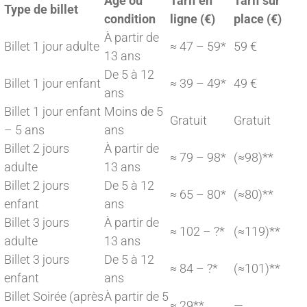
Âge ou
Tarif en
Tarif sur
Type de billet
condition
ligne (€)
place (€)
À partir de
Billet 1 jour adulte
≈ 47 – 59*
59 €
13 ans
De 5 à 12
Billet 1 jour enfant
≈ 39 – 49*
49 €
ans
Billet 1 jour enfant
Moins de 5
Gratuit
Gratuit
– 5 ans
ans
Billet 2 jours
À partir de
≈ 79 – 98*
(≈98)**
adulte
13 ans
Billet 2 jours
De 5 à 12
≈ 65 – 80*
(≈80)**
enfant
ans
Billet 3 jours
À partir de
≈ 102 – ?*
(≈119)**
adulte
13 ans
Billet 3 jours
De 5 à 12
≈ 84 – ?*
(≈101)**
enfant
ans
Billet Soirée (après
À partir de 5
≈ 29**
—