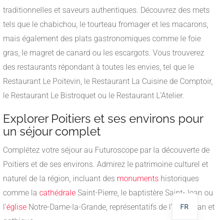
traditionnelles et saveurs authentiques. Découvrez des mets
tels que le chabichou, le tourteau fromager et les macarons,
mais également des plats gastronomiques comme le foie
gras, le magret de canard ou les escargots. Vous trouverez
des restaurants répondant à toutes les envies, tel que le
Restaurant Le Poitevin, le Restaurant La Cuisine de Comptoir,
le Restaurant Le Bistroquet ou le Restaurant L’Atelier.
Explorer Poitiers et ses environs pour
un séjour complet
Complétez votre séjour au Futuroscope par la découverte de
NL
Poitiers et de ses environs. Admirez le patrimoine culturel et
DE
naturel de la région, incluant des
monuments
historiques
EN
comme la
cathédrale
Saint-Pierre, le baptistère Saint-Jean ou
FR
l’
église
Notre-Dame-la-Grande, représentatifs de l’art roman et