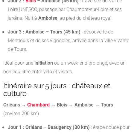
Jour 2 :
Blois
– Amboise (45 km)
: traversée du Val de
Loire UNESCO, passage par Chaumont-sur-Loire et ses
jardins. Nuit à
Amboise
, au pied du château royal.
Jour 3 : Amboise – Tours (45 km)
: découverte de
Montlouis et de ses vignobles, arrivée dans la ville vivante
de Tours.
Idéal pour une
initiation
ou un week-end prolongé, avec un
bon équilibre entre vélo et visites.
Itinéraire sur 5 jours : châteaux et
culture
Orléans →
Chambord
→ Blois → Amboise → Tours
(environ 200 km)
Jour 1 : Orléans – Beaugency (30 km)
: étape douce pour