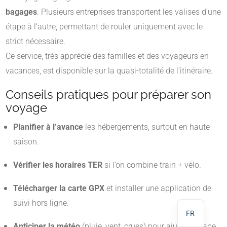
bagages
. Plusieurs entreprises transportent les valises d’une
étape à l’autre, permettant de rouler uniquement avec le
strict nécessaire.
Ce service, très apprécié des familles et des voyageurs en
vacances, est disponible sur la quasi-totalité de l’itinéraire.
Conseils pratiques pour préparer son
voyage
Planifier à l’avance
les hébergements, surtout en haute
saison.
NL
Vérifier les horaires TER
si l’on combine train + vélo.
DE
Télécharger la carte GPX
et installer une application de
EN
suivi hors ligne.
FR
Anticiper la météo
(pluie, vent, crues) pour ajuster l’étape