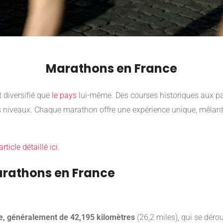
Marathons en France
t diversifié que
le pays
lui-même. Des courses historiques aux pa
les niveaux. Chaque marathon offre une expérience unique, mêlant
rticle détaillé ici
.
Marathons en France
e, généralement de 42,195 kilomètres
(26,2 miles), qui se déro