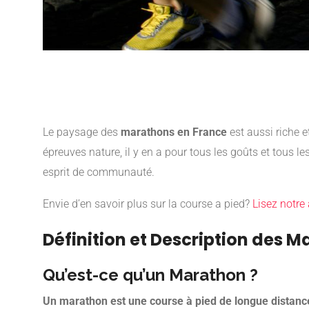
Le paysage des
marathons en France
est aussi riche e
épreuves nature, il y en a pour tous les goûts et tous 
esprit de communauté.
Envie d’en savoir plus sur la course a pied?
Lisez notre a
Définition et Description des 
Qu’est-ce qu’un Marathon ?
Un marathon est une course à pied de longue distanc