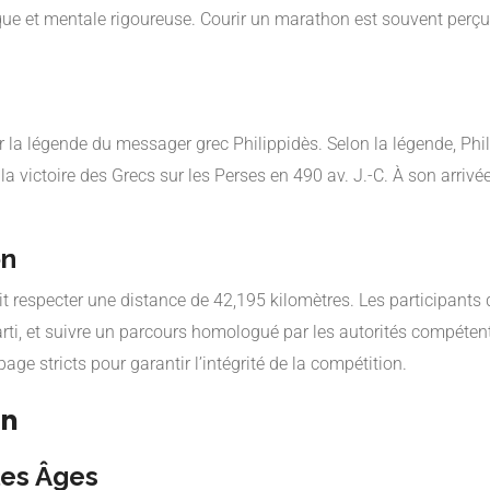
sique et mentale rigoureuse. Courir un marathon est souvent pe
ar la légende du messager grec Philippidès. Selon la légende, Phi
a victoire des Grecs sur les Perses en 490 av. J.-C. À son arriv
on
it respecter une distance de 42,195 kilomètres. Les participants d
parti, et suivre un parcours homologué par les autorités compéte
e stricts pour garantir l’intégrité de la compétition.
on
les Âges