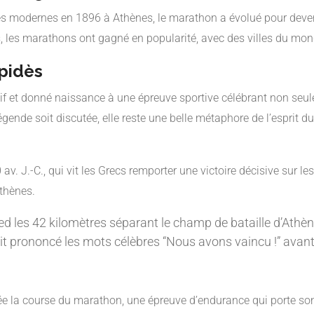
s modernes en 1896 à Athènes, le marathon a évolué pour deveni
s, les marathons ont gagné en popularité, avec des villes du mon
pidès
tif et donné naissance à une épreuve sportive célébrant non seu
égende soit discutée, elle reste une belle métaphore de l’esprit 
 av. J.-C., qui vit les Grecs remporter une victoire décisive sur 
Athènes.
ied les 42 kilomètres séparant le champ de bataille d’Athèn
rait prononcé les mots célèbres “Nous avons vaincu !” avant
ée la course du marathon, une épreuve d’endurance qui porte son