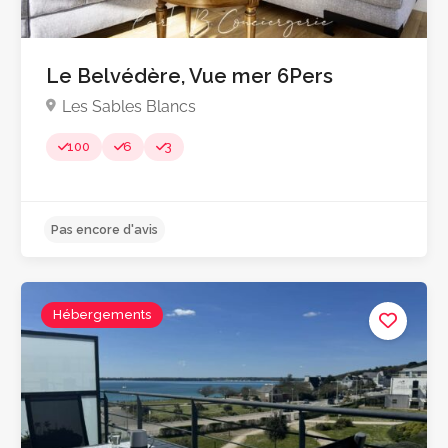
Le Belvédère, Vue mer 6Pers
5.0
Les Sables Blancs
100
6
3
Hébergements