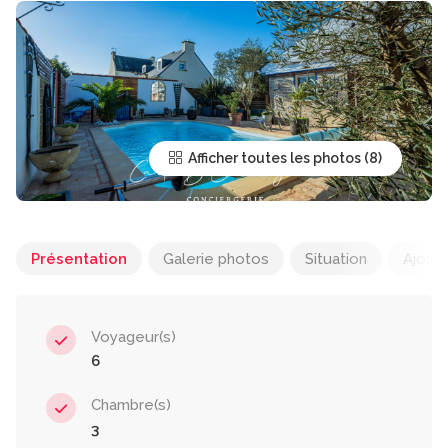
Afficher toutes les photos
Présentation
Galerie photos
Situation
Ajoute
Voyageur(s)
6
Chambre(s)
3