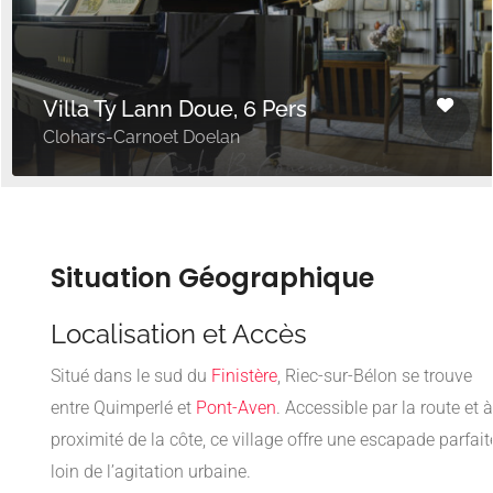
Villa Ty Lann Doue, 6 Pers
Clohars-Carnoet Doelan
Situation Géographique
Localisation et Accès
Situé dans le sud du
Finistère
, Riec-sur-Bélon se trouve
entre Quimperlé et
Pont-Aven
. Accessible par la route et à
proximité de la côte, ce village offre une escapade parfait
loin de l’agitation urbaine.