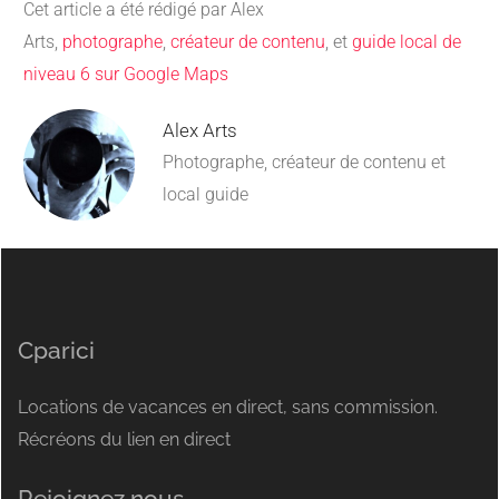
Cet article a été rédigé par Alex
Arts,
photographe
,
créateur de contenu
, et
guide local de
niveau 6 sur Google Maps
Alex Arts
Photographe, créateur de contenu et
local guide
Cparici
Locations de vacances en direct, sans commission.
Récréons du lien en direct
Rejoignez nous