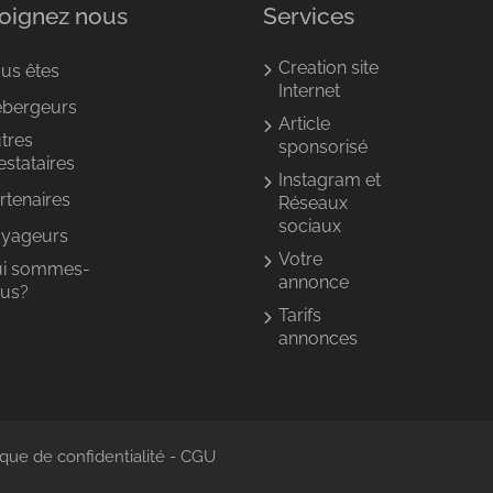
oignez nous
Services
Creation site
us êtes
Internet
bergeurs
Article
tres
sponsorisé
estataires
Instagram et
rtenaires
Réseaux
sociaux
yageurs
Votre
i sommes-
annonce
us?
Tarifs
annonces
ique de confidentialité
-
CGU