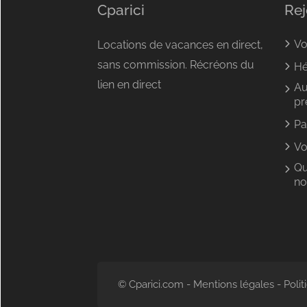
Cparici
Rej
Vo
Locations de vacances en direct,
sans commission. Récréons du
Hé
lien en direct
Au
pr
Pa
Vo
Qu
no
© Cparici.com -
Mentions légales
-
Polit