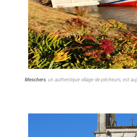
Meschers
, un authentique village de pêcheurs, est auj