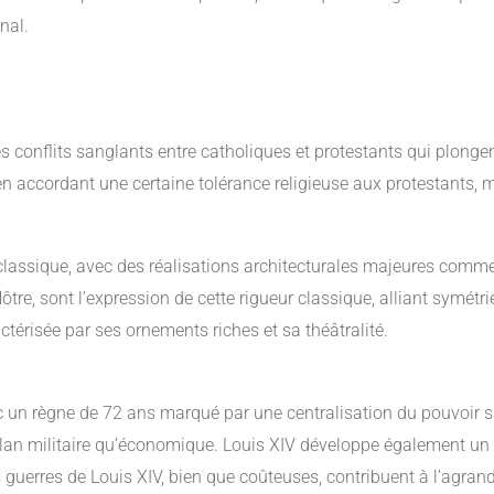
nal.
es conflits sanglants entre catholiques et protestants qui plonge
n accordant une certaine tolérance religieuse aux protestants, ma
classique, avec des réalisations architecturales majeures comm
ôtre, sont l’expression de cette rigueur classique, alliant symétr
ctérisée par ses ornements riches et sa théâtralité.
 avec un règne de 72 ans marqué par une centralisation du pouvoi
plan militaire qu’économique. Louis XIV développe également un 
s guerres de Louis XIV, bien que coûteuses, contribuent à l’agrand