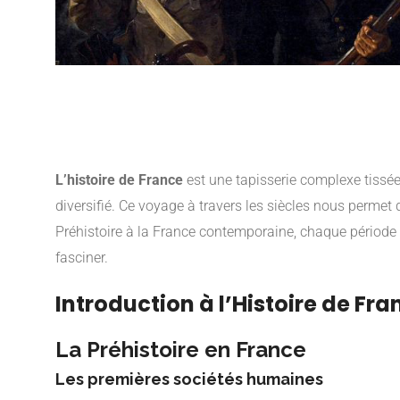
L’histoire de France
est une tapisserie complexe tissé
diversifié. Ce voyage à travers les siècles nous permet
Préhistoire à la France contemporaine, chaque période a 
fasciner.
Introduction à l’Histoire de Fra
La Préhistoire en France
Les premières sociétés humaines