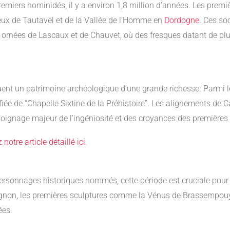
remiers hominidés, il y a environ 1,8 million d’années. Les premi
x de Tautavel et de la Vallée de l’Homme en
Dordogne
. Ces so
 ornées de Lascaux et de Chauvet, où des fresques datant de plu
uent un patrimoine archéologique d’une grande richesse. Parmi l
fiée de “Chapelle Sixtine de la Préhistoire”. Les alignements de 
moignage majeur de l’ingéniosité et des croyances des première
z notre article détaillé ici.
 personnages historiques nommés, cette période est cruciale pou
gnon, les premières sculptures comme la Vénus de Brassempouy,
ées.