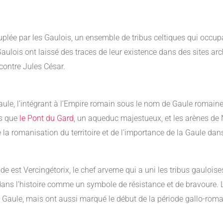
uplée par les Gaulois, un ensemble de tribus celtiques qui occupai
Gaulois ont laissé des traces de leur existence dans des sites a
 contre Jules César.
aule, l’intégrant à l’Empire romain sous le nom de Gaule romaine
ls que
le Pont du Gard
, un aqueduc majestueux, et les arènes de 
la romanisation du territoire et de l’importance de la Gaule dan
e est Vercingétorix, le chef arverne qui a uni les tribus gaulois
té dans l’histoire comme un symbole de résistance et de bravoure
 Gaule, mais ont aussi marqué le début de la période gallo-roma