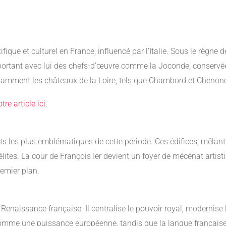
que et culturel en France, influencé par l’Italie. Sous le règne d
, apportant avec lui des chefs-d’œuvre comme la Joconde, conserv
otamment les châteaux de la Loire, tels que Chambord et Chenonc
tre article ici.
s les plus emblématiques de cette période. Ces édifices, mêlant
lites. La cour de François Ier devient un foyer de mécénat artisti
remier plan.
enaissance française. Il centralise le pouvoir royal, modernise l
comme une puissance européenne, tandis que la langue françai