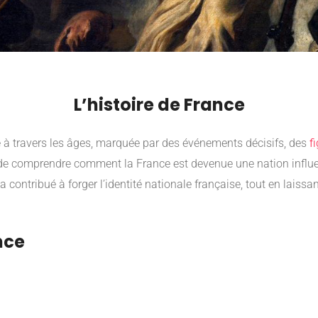
L’histoire de France
e à travers les âges, marquée par des événements décisifs, des
f
 de comprendre comment la France est devenue une nation influen
contribué à forger l’identité nationale française, tout en laissan
nce