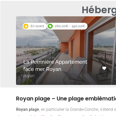
Héberg
En avant
260,00€ - 390,00€
La Perrinière Appartement
face mer Royan
royan
Royan plage – Une plage emblémati
Royan plage
, en particulier la Grande‑Conche, s’étend 