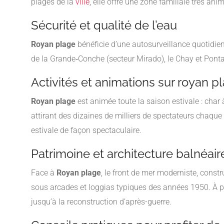
plages de la
ville
, elle offre une zone familiale très ani
Sécurité et qualité de l’eau
Royan plage
bénéficie d’une autosurveillance quotidie
de la Grande‑Conche (secteur Mirado), le Chay et Pontai
Activités et animations sur royan p
Royan plage
est animée toute la saison estivale : char 
attirant des dizaines de milliers de spectateurs chaque
estivale de façon spectaculaire.
Patrimoine et architecture balnéair
Face à
Royan plage
, le front de mer moderniste, const
sous arcades et loggias typiques des années 1950. À prox
jusqu’à la reconstruction d’après-guerre.