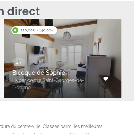
 direct
120,00€ - 140,00€
Bicoque de Sophie
Hyper centre Saint-Georges-de-
Didonne
rdure du centre-ville. Classée parmi les meilleures