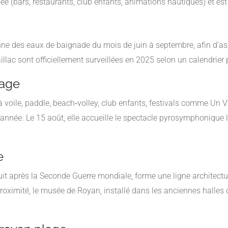
mée (bars, restaurants, club enfants, animations nautiques) et est s
nne des eaux de baignade du mois de juin à septembre, afin d’ass
llac sont officiellement surveillées en 2025 selon un calendrier
lage
à voile, paddle, beach‑volley, club enfants, festivals comme Un Vi
 année. Le 15 août, elle accueille le spectacle pyrosymphonique 
e
ruit après la Seconde Guerre mondiale, forme une ligne architect
imité, le musée de Royan, installé dans les anciennes halles de P