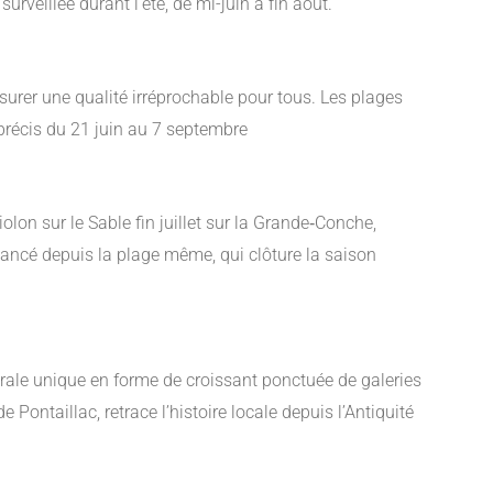
urveillée durant l’été, de mi-juin à fin août.
urer une qualité irréprochable pour tous. Les plages
 précis du 21 juin au 7 septembre
olon sur le Sable fin juillet sur la Grande‑Conche,
lancé depuis la plage même, qui clôture la saison
urale unique en forme de croissant ponctuée de galeries
ontaillac, retrace l’histoire locale depuis l’Antiquité