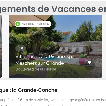
ements de Vacances en
370,00€ - 370,00€
Villa Lucas 2-7 Piscine-spa,
Meschers sur Gironde
Boulevard de la Falaise
que : la Grande‑Conche
sur près de 2,6 km de sable fin, avec une largeur généreuse en bo