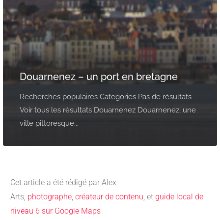
Douarnenez – un port en bretagne
Recherches populaires Categories Pas de résultats
Voir tous les résultats Douarnenez Douarnenez, une
ville pittoresque...
Cet article a été rédigé par Alex
Arts,
photographe
,
créateur de contenu
, et
guide local de
niveau 6 sur Google Maps