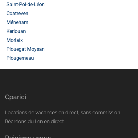
Saint-Pol-de-Léon
Coatreven
Méneham
Kerlouan
Morlaix
Plouegat Moysan
Plougerneau
Cparici
Locations de vacances en direct, sans commission.
Récréons du lien en direct
Rejoignez nous